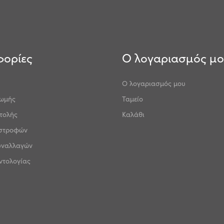
ορίες
Ο λογαριασμός μ
Ο λογαριασμός μου
ρωμής
Ταμείο
τολής
Καλάθι
ιστροφών
υναλλαγών
ντολογίας