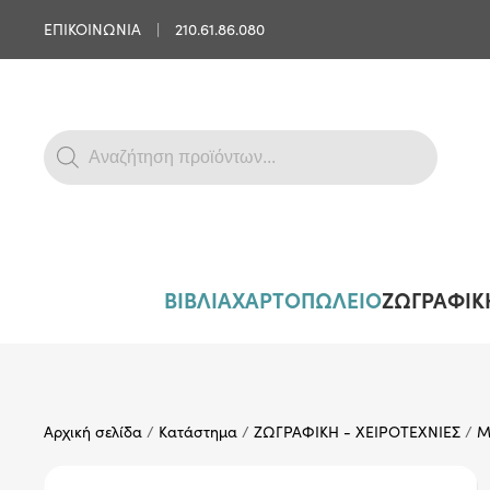
ΕΠΙΚΟΙΝΩΝΙΑ
|
210.61.86.080
Skip to main content
Products
search
ΒΙΒΛΙΑ
ΧΑΡΤΟΠΩΛΕΙΟ
ΖΩΓΡΑΦΙΚΗ
Αρχική σελίδα
/
Κατάστημα
/
ΖΩΓΡΑΦΙΚΗ - ΧΕΙΡΟΤΕΧΝΙΕΣ
/
Μ