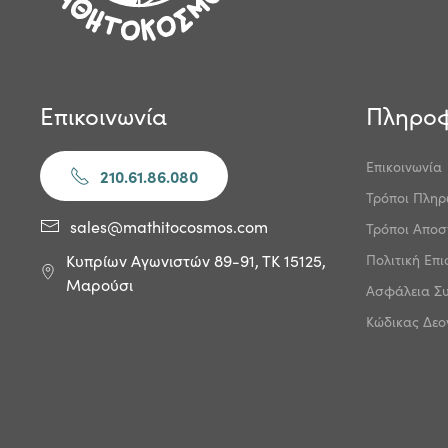
Επικοινωνία
Πληροφ
Επικοινωνία
210.61.86.080
Τρόποι Πλη
sales@mathitocosmos.com
Τρόποι Αποσ
Πολιτική Επ
Κυπρίων Αγωνιστών 89-91, ΤΚ 15125,
Μαρούσι
Ασφάλεια Σ
Κώδικας Δεο