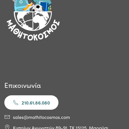
Επικοινωνία
210.61.86.080
sales@mathitocosmos.com
Κυπρίων Αγωνιστών 89-91, ΤΚ 15125, Μαρούσι