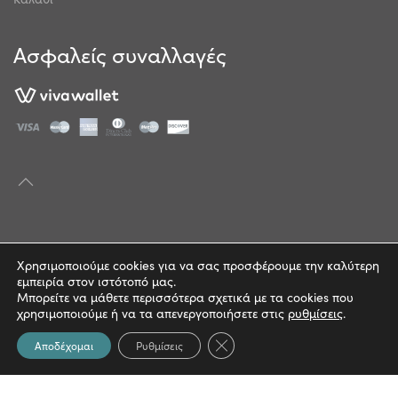
Ασφαλείς συναλλαγές
© 2022 | mathitocosmos.com
Χρησιμοποιούμε cookies για να σας προσφέρουμε την καλύτερη
εμπειρία στον ιστότοπό μας.
Πολιτική Απορρήτου
Μπορείτε να μάθετε περισσότερα σχετικά με τα cookies που
χρησιμοποιούμε ή να τα απενεργοποιήσετε στις
ρυθμίσεις
.
Όροι Χρήσης
Κλείσιμο του Cookie banner γ
Αποδέχομαι
Ρυθμίσεις