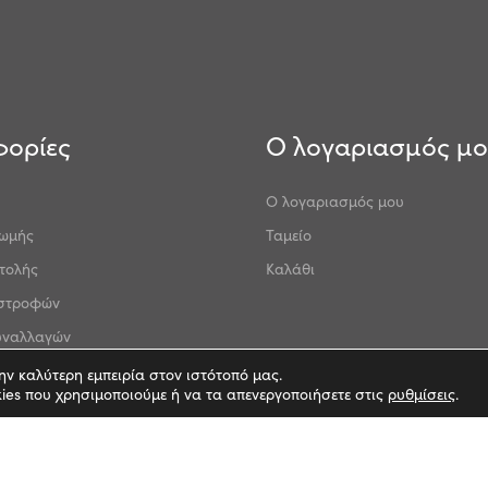
ορίες
Ο λογαριασμός μ
Ο λογαριασμός μου
ρωμής
Ταμείο
τολής
Καλάθι
ιστροφών
υναλλαγών
ντολογίας
ν καλύτερη εμπειρία στον ιστότοπό μας.
kies που χρησιμοποιούμε ή να τα απενεργοποιήσετε στις
ρυθμίσεις
.