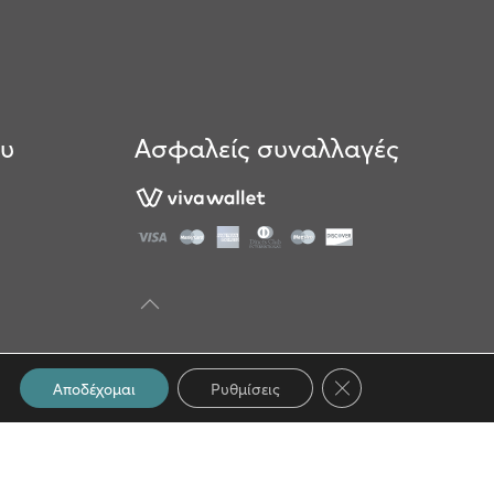
ου
Ασφαλείς συναλλαγές
Κλείσιμο του Cookie 
Αποδέχομαι
Ρυθμίσεις