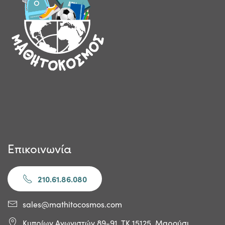
Επικοινωνία
210.61.86.080
sales@mathitocosmos.com
Κυπρίων Αγωνιστών 89-91, ΤΚ 15125, Μαρούσι