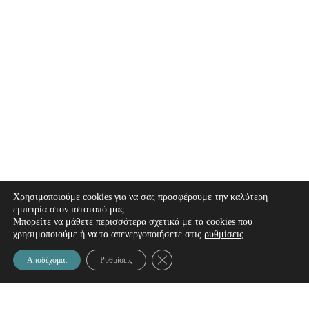
Χρησιμοποιούμε cookies για να σας προσφέρουμε την καλύτερη
εμπειρία στον ιστότοπό μας.
Μπορείτε να μάθετε περισσότερα σχετικά με τα cookies που
χρησιμοποιούμε ή να τα απενεργοποιήσετε στις
ρυθμίσεις
.
Κλείσιμο του Cookie banner για το
Αποδέχομαι
Ρυθμίσεις