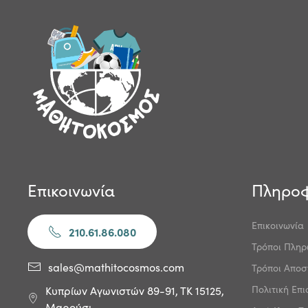
Επικοινωνία
Πληροφ
Επικοινωνία
210.61.86.080
Τρόποι Πλη
sales@mathitocosmos.com
Τρόποι Αποσ
Πολιτική Επ
Κυπρίων Αγωνιστών 89-91, ΤΚ 15125,
Μαρούσι