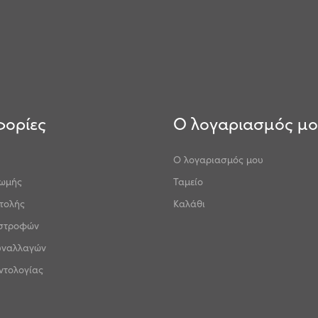
ορίες
Ο λογαριασμός μ
Ο λογαριασμός μου
ρωμής
Ταμείο
τολής
Καλάθι
ιστροφών
υναλλαγών
ντολογίας