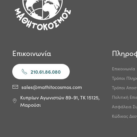
Επικοινωνία
Πληροφ
Επικοινωνία
210.61.86.080
Τρόποι Πλη
sales@mathitocosmos.com
Τρόποι Αποσ
Πολιτική Επ
Κυπρίων Αγωνιστών 89-91, ΤΚ 15125,
Μαρούσι
Ασφάλεια Σ
Κώδικας Δεο