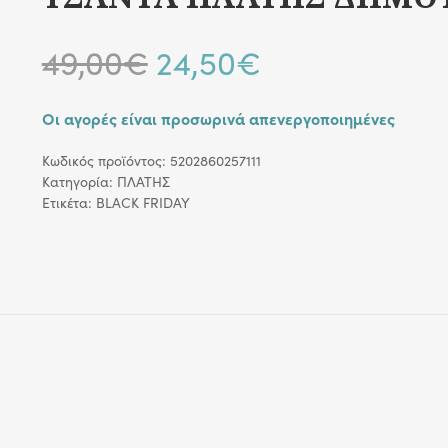
Original
Η
49,00
€
24,50
€
price
τρέχουσα
Οι αγορές είναι προσωρινά απενεργοποιημένες
was:
τιμή
Κωδικός προϊόντος:
5202860257111
Κατηγορία:
ΠΛΑΤΗΣ
49,00€.
είναι:
Ετικέτα:
BLACK FRIDAY
24,50€.