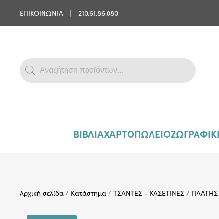
ΕΠΙΚΟΙΝΩΝΙΑ
|
210.61.86.080
Skip to main content
Products
search
ΒΙΒΛΙΑ
ΧΑΡΤΟΠΩΛΕΙΟ
ΖΩΓΡΑΦΙΚΗ
Αρχική σελίδα
/
Κατάστημα
/
ΤΣΑΝΤΕΣ - ΚΑΣΕΤΙΝΕΣ
/
ΠΛΑΤΗΣ