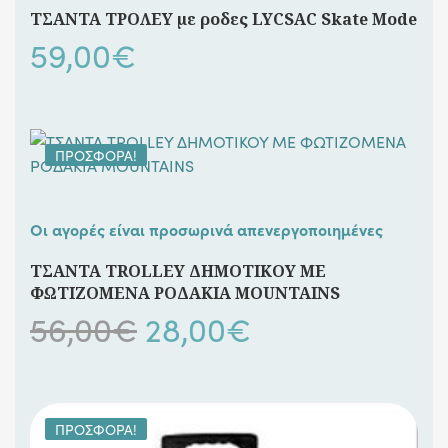
ΤΣΑΝΤΑ ΤΡΟΛΕΥ με ροδες LYCSAC Skate Mode
59,00
€
ΠΡΟΣΦΟΡΆ!
Οι αγορές είναι προσωρινά απενεργοποιημένες
ΤΣΑΝΤΑ TROLLEY ΔΗΜΟΤΙΚΟΥ ΜΕ
ΦΩΤΙΖΟΜΕΝΑ ΡΟΔΑΚΙΑ MOUNTAINS
Original
Η
56,00
€
28,00
€
price
τρέχουσα
was:
τιμή
ΠΡΟΣΦΟΡΆ!