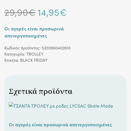
Original
Η
29,90
€
14,95
€
price
τρέχουσα
Οι αγορές είναι προσωρινά
απενεργοποιημένες
was:
τιμή
Κωδικός προϊόντος:
5202860402610
29,90€.
είναι:
Κατηγορία:
TROLLEY
Ετικέτα:
BLACK FRIDAY
14,95€.
Σχετικά προϊόντα
Οι αγορές είναι προσωρινά απενεργοποιημένες