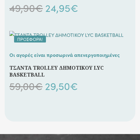
Original
Η
49,90
€
24,95
€
price
τρέχουσα
was:
τιμή
ΠΡΟΣΦΟΡΆ!
49,90€.
είναι:
Οι αγορές είναι προσωρινά απενεργοποιημένες
24,95€.
ΤΣΑΝΤΑ TROLLEY ΔΗΜΟΤΙΚΟΥ LYC
BASKETBALL
Original
Η
59,00
€
29,50
€
price
τρέχουσα
was:
τιμή
59,00€.
είναι: