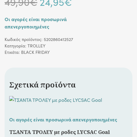
Original
Η
49,90
€
24,95
€
price
τρέχουσα
Οι αγορές είναι προσωρινά
απενεργοποιημένες
was:
τιμή
Κωδικός προϊόντος:
5202860412527
49,90€.
είναι:
Κατηγορία:
TROLLEY
Ετικέτα:
BLACK FRIDAY
24,95€.
Σχετικά προϊόντα
Οι αγορές είναι προσωρινά απενεργοποιημένες
ΤΣΑΝΤΑ ΤΡΟΛΕΥ με ροδες LYCSAC Goal