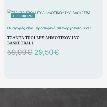
ΠΡΟΣΦΟΡΆ!
Οι αγορές είναι προσωρινά απενεργοποιημένες
ΤΣΑΝΤΑ TROLLEY ΔΗΜΟΤΙΚΟΥ LYC
BASKETBALL
Original
Η
59,00
€
29,50
€
price
τρέχουσα
was:
τιμή
59,00€.
είναι:
29,50€.