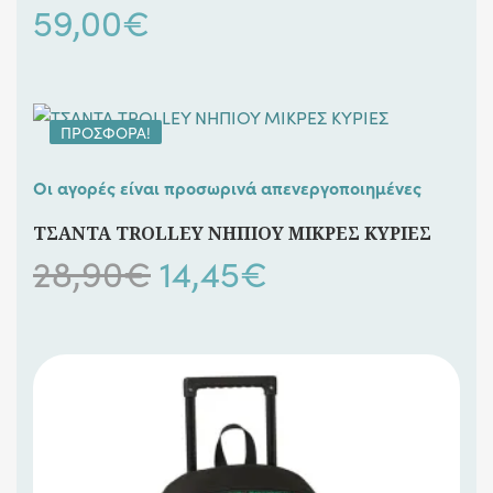
59,00
€
ΠΡΟΣΦΟΡΆ!
Οι αγορές είναι προσωρινά απενεργοποιημένες
ΤΣΑΝΤΑ TROLLEY ΝΗΠΙΟΥ ΜΙΚΡΕΣ ΚΥΡΙΕΣ
Original
Η
28,90
€
14,45
€
price
τρέχουσα
was:
τιμή
28,90€.
είναι:
14,45€.