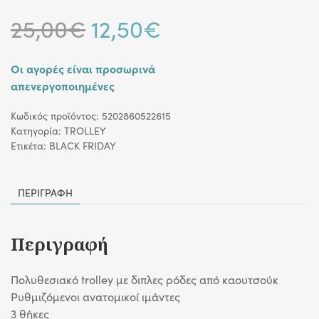
Original
Η
25,00
€
12,50
€
price
τρέχουσα
Οι αγορές είναι προσωρινά
απενεργοποιημένες
was:
τιμή
Κωδικός προϊόντος:
5202860522615
25,00€.
είναι:
Κατηγορία:
TROLLEY
Ετικέτα:
BLACK FRIDAY
12,50€.
ΠΕΡΙΓΡΑΦΉ
Περιγραφή
Πολυθεσιακό trolley με διπλες ρόδες από καουτσούκ
Ρυθμιζόμενοι ανατομικοί ιμάντες
3 θήκες