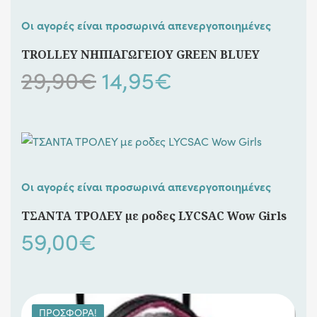
Οι αγορές είναι προσωρινά απενεργοποιημένες
TROLLEY ΝΗΠΙΑΓΩΓΕΙΟΥ GREEN BLUEY
Original
Η
29,90
€
14,95
€
price
τρέχουσα
was:
τιμή
29,90€.
είναι:
Οι αγορές είναι προσωρινά απενεργοποιημένες
14,95€.
ΤΣΑΝΤΑ ΤΡΟΛΕΥ με ροδες LYCSAC Wow Girls
59,00
€
ΠΡΟΣΦΟΡΆ!