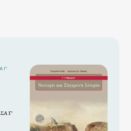
ΣΑ Γ’