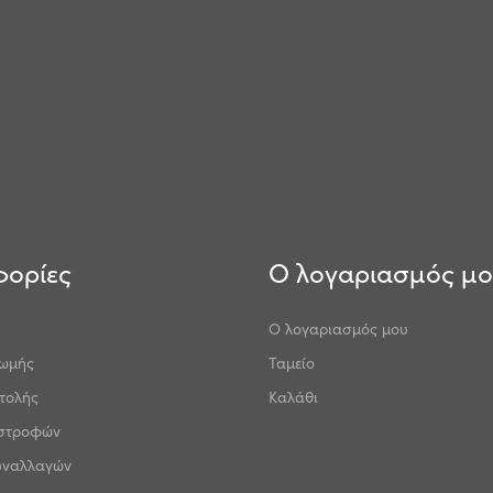
ορίες
Ο λογαριασμός μ
Ο λογαριασμός μου
ρωμής
Ταμείο
τολής
Καλάθι
ιστροφών
υναλλαγών