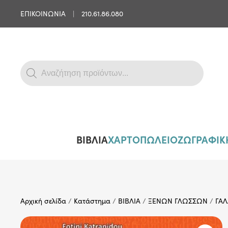
ΕΠΙΚΟΙΝΩΝΙΑ
|
210.61.86.080
Skip to main content
Products
search
ΒΙΒΛΙΑ
ΧΑΡΤΟΠΩΛΕΙΟ
ΖΩΓΡΑΦΙΚΗ
Αρχική σελίδα
/
Κατάστημα
/
ΒΙΒΛΙΑ
/
ΞΕΝΩΝ ΓΛΩΣΣΩΝ
/
ΓΑΛ