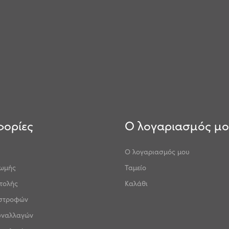
ορίες
Ο λογαριασμός μ
Ο λογαριασμός μου
ρωμής
Ταμείο
τολής
Καλάθι
ιστροφών
υναλλαγών