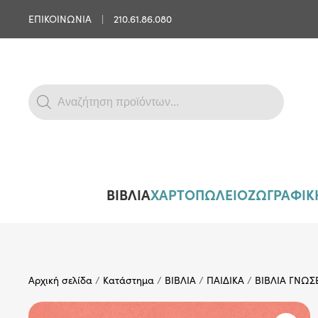
ΕΠΙΚΟΙΝΩΝΙΑ
|
210.61.86.080
Skip to main content
Products
search
ΒΙΒΛΙΑ
ΧΑΡΤΟΠΩΛΕΙΟ
ΖΩΓΡΑΦΙΚΗ
Αρχική σελίδα
/
Κατάστημα
/
ΒΙΒΛΙΑ
/
ΠΑΙΔΙΚΑ
/
ΒΙΒΛΙΑ ΓΝΩ