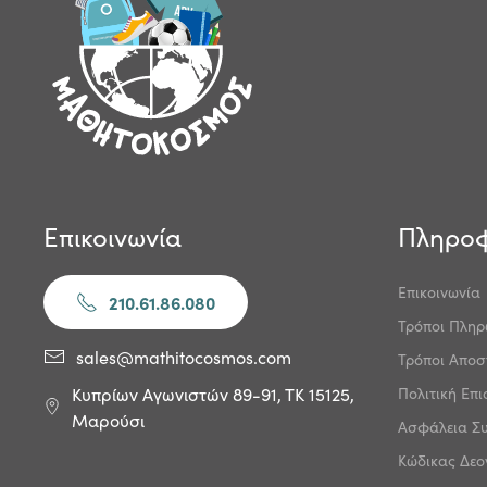
Επικοινωνία
Πληροφ
Επικοινωνία
210.61.86.080
Τρόποι Πλη
sales@mathitocosmos.com
Τρόποι Αποσ
Πολιτική Επ
Κυπρίων Αγωνιστών 89-91, ΤΚ 15125,
Μαρούσι
Ασφάλεια Σ
Κώδικας Δεο