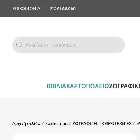
ΕΠΙΚΟΙΝΩΝΙΑ
|
210.61.86.080
Skip to main content
Products
search
ΒΙΒΛΙΑ
ΧΑΡΤΟΠΩΛΕΙΟ
ΖΩΓΡΑΦΙΚΗ
Αρχική σελίδα
/
Κατάστημα
/
ΖΩΓΡΑΦΙΚΗ - ΧΕΙΡΟΤΕΧΝΙΕΣ
/
Μ