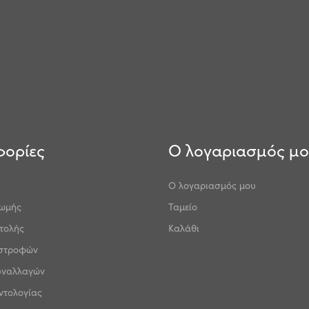
ορίες
Ο λογαριασμός μ
Ο λογαριασμός μου
ρωμής
Ταμείο
τολής
Καλάθι
ιστροφών
υναλλαγών
ντολογίας