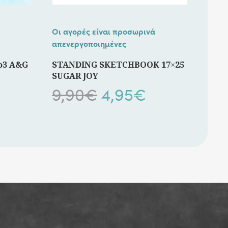
Οι αγορές είναι προσωρινά
απενεργοποιημένες
ο3 A&G
STANDING SKETCHBOOK 17×25
SUGAR JOY
Original
Η
9,90
€
4,95
€
price
τρέχουσα
was:
τιμή
9,90€.
είναι:
4,95€.