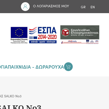
Ο ΛΟΓΑΡΙΑΣΜΟΣ ΜΟΥ
GR
EN
ΓΙΑ
ΠΑΙΧΝΙΔΙΑ - ΔΩΡΑ
ΡΟΥΧΑ
Σ SALKO Νo3
ALKO Νo3