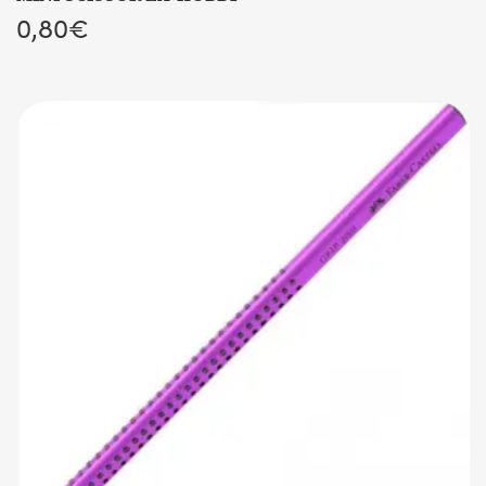
0,80
€