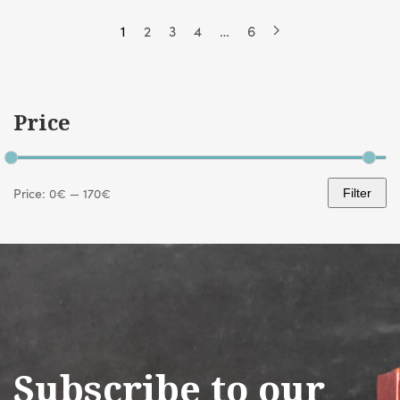
1
2
3
4
…
6
Price
Price:
0€
—
170€
Filter
Min
Max
price
price
Subscribe to our