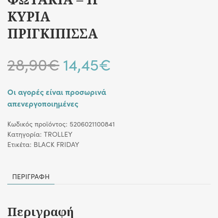
ΚΥΡΙΑ
ΠΡΙΓΚΙΠΙΣΣΑ
Original
Η
28,90
€
14,45
€
price
τρέχουσα
Οι αγορές είναι προσωρινά
απενεργοποιημένες
was:
τιμή
Κωδικός προϊόντος:
5206021100841
28,90€.
είναι:
Κατηγορία:
TROLLEY
Ετικέτα:
BLACK FRIDAY
14,45€.
ΠΕΡΙΓΡΑΦΉ
Περιγραφή